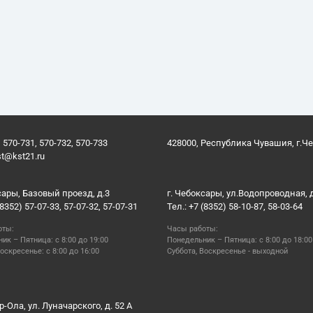
 570-731, 570-732, 570-733
428000, Республика Чувашия, г.Ч
st@kst21.ru
сары, Базовый проезд, д.3
г. Чебоксары, ул.Водопроводная, 
(8352) 57-07-33, 57-07-32, 57-07-31
Тел.: +7 (8352) 58-10-87, 58-03-64
оты:
Часы работы:
ик – Пятница: с 8:00 до 19:00
Понедельник – Пятница: с 8:00 до 18:00
оскресенье: с 8:00 до 16:00
Суббота, Воскресенье - выходной
р-Ола, ул. Луначарского, д. 52 А