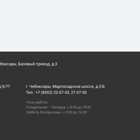
ебоксары, Базовый проезд, д.3
д.9/77
г. Чебоксары, Марпосадское шоссе, д.5 Б
Тел.: +7 (8352) 22-07-33, 27-07-33
Часы работы:
Понедельник – Пятница: с 8:00 до 19:00
Суббота, Воскресенье: с 8:00 до 16:00