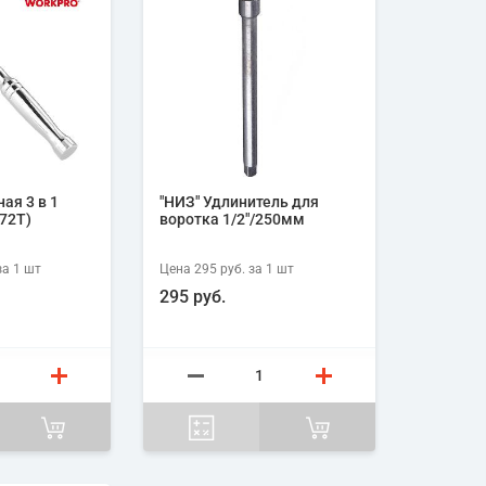
ая 3 в 1
"НИЗ" Удлинитель для
";72Т)
воротка 1/2"/250мм
а 1
шт
Цена
295 руб.
за 1
шт
295 руб.