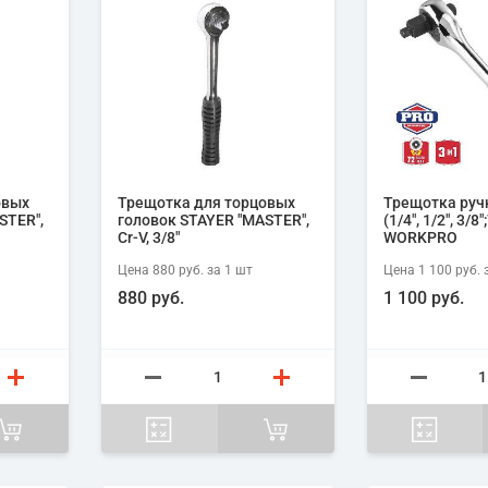
овых
Трещотка для торцовых
Трещотка ручн
STER",
головок STAYER "MASTER",
(1/4", 1/2", 3/8
Cr-V, 3/8"
WORKPRO
Цена
880 руб.
за 1
шт
Цена
1 100 руб.
з
880 руб.
1 100 руб.