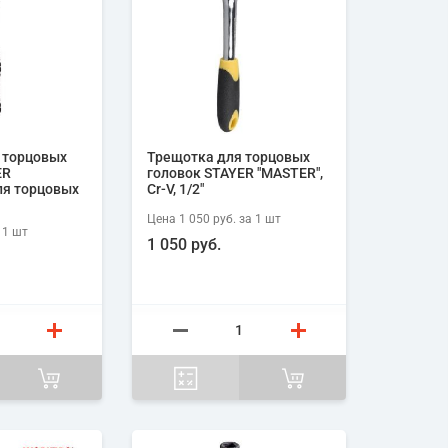
 торцовых
Трещотка для торцовых
ER
головок STAYER "MASTER",
ля торцовых
Cr-V, 1/2"
Цена
1 050 руб.
за 1
шт
 1
шт
1 050 руб.