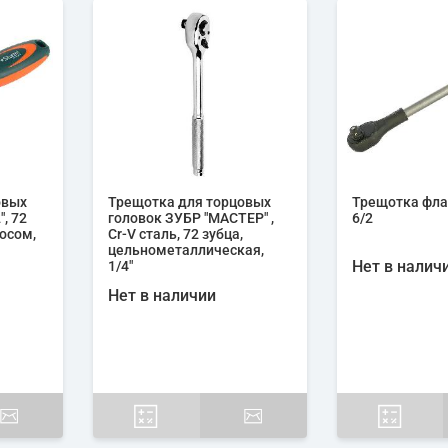
овых
Трещотка для торцовых
Трещотка фла
, 72
головок ЗУБР "МАСТЕР" ,
6/2
росом,
Cr-V сталь, 72 зубца,
цельнометаллическая,
Нет в налич
1/4"
Нет в наличии