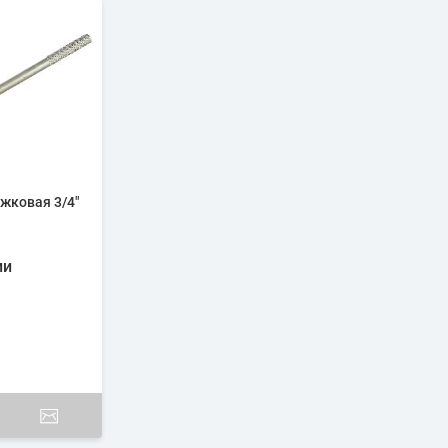
жковая 3/4"
ии