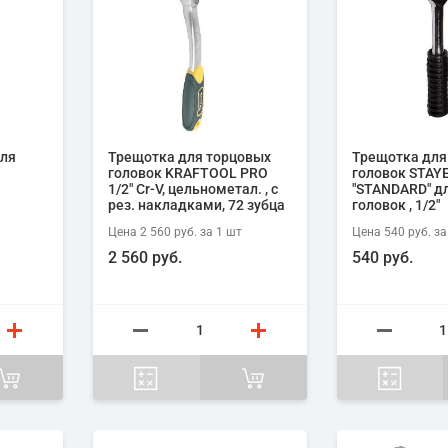
для
Трещотка для торцовых
Трещотка для
головок KRAFTOOL PRO
головок STAY
1/2" Cr-V, цельнометал. , с
"STANDARD" д
рез. накладками, 72 зубца
головок , 1/2"
Цена
2 560 руб.
за 1
шт
Цена
540 руб.
за
2 560 руб.
540 руб.