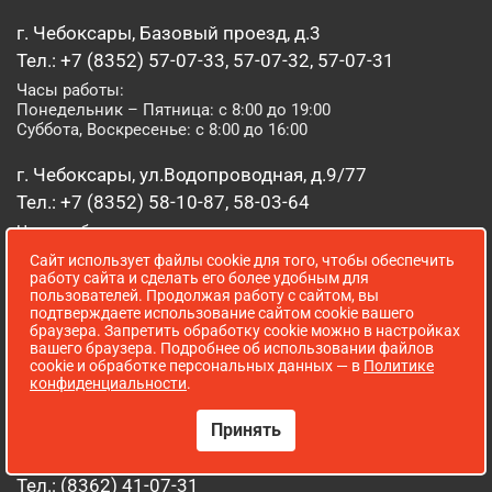
г. Чебоксары, Базовый проезд, д.3
Тел.: +7 (8352) 57-07-33, 57-07-32, 57-07-31
Часы работы:
Понедельник – Пятница: с 8:00 до 19:00
Суббота, Воскресенье: с 8:00 до 16:00
г. Чебоксары, ул.Водопроводная, д.9/77
Тел.: +7 (8352) 58-10-87, 58-03-64
Часы работы:
Понедельник – Пятница: с 8:00 до 18:00
Сайт использует файлы cookie для того, чтобы обеспечить
Суббота, Воскресенье - выходной
работу сайта и сделать его более удобным для
пользователей. Продолжая работу с сайтом, вы
подтверждаете использование сайтом cookie вашего
г. Чебоксары, Марпосадское шоссе, д.5 Б
браузера. Запретить обработку cookie можно в настройках
Тел.: +7 (8352) 22-07-33, 27-07-33
вашего браузера. Подробнее об использовании файлов
cookie и обработке персональных данных — в
Политике
Часы работы:
конфиденциальности
.
Понедельник – Пятница: с 8:00 до 19:00
Суббота, Воскресенье: с 8:00 до 16:00
Принять
г. Йошкар-Ола, ул. Луначарского, д. 52 А
Тел.: (8362) 41-07-31