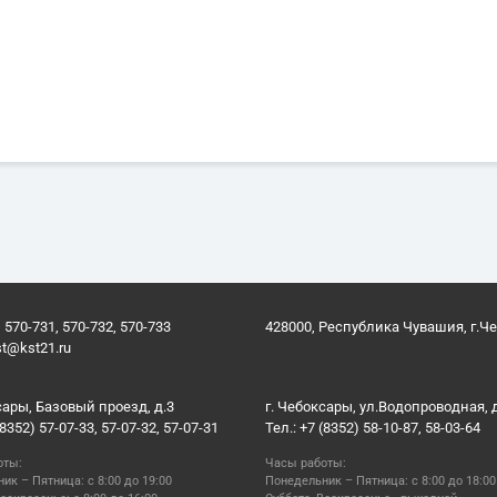
 570-731, 570-732, 570-733
428000, Республика Чувашия, г.Ч
st@kst21.ru
сары, Базовый проезд, д.3
г. Чебоксары, ул.Водопроводная, 
(8352) 57-07-33, 57-07-32, 57-07-31
Тел.: +7 (8352) 58-10-87, 58-03-64
оты:
Часы работы:
ик – Пятница: с 8:00 до 19:00
Понедельник – Пятница: с 8:00 до 18:00