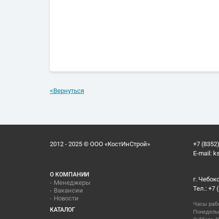
<
Вернуться
2012 - 2025 © ООО «КостИнСтрой»
+7 (8352)
E-mail:
k
О КОМПАНИИ
г. Чебок
Менеджеры
Тел.: +7 
Вакансии
Новости
Часы раб
КАТАЛОГ
Понедельн