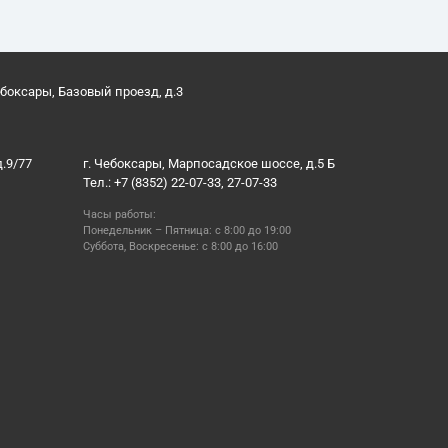
ебоксары, Базовый проезд, д.3
д.9/77
г. Чебоксары, Марпосадское шоссе, д.5 Б
Тел.: +7 (8352) 22-07-33, 27-07-33
Часы работы:
Понедельник – Пятница: с 8:00 до 19:00
Суббота, Воскресенье: с 8:00 до 16:00