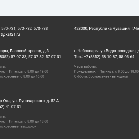
 570-731, 570-732, 570-733
428000, Республика Чувашия, г.Ч
st@kst21.ru
сары, Базовый проезд, д.3
г. Чебоксары, ул.Водопроводная, 
(8352) 57-07-33, 57-07-32, 57-07-31
Тел.: +7 (8352) 58-10-87, 58-03-64
оты:
Часы работы:
ик – Пятница: с 8:00 до 19:00
Понедельник – Пятница: с 8:00 до 18:00
оскресенье: с 8:00 до 16:00
Суббота, Воскресенье - выходной
р-Ола, ул. Луначарского, д. 52 А
62) 41-07-31
оты:
ик – Пятница: с 8:00 до 18:00
Воскресенье: выходной