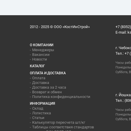
2012 - 2025 © ООО «КостИнСтрой»
+7 (8352)
E-mail:
k
О КОМПАНИИ
г. Чебок
Менеджеры
Тел.: +7 
Вакансии
Новости
Часы раб
КАТАЛОГ
Понедельн
Суббота, В
ОПЛАТА И ДОСТАВКА
Оплата
Доставка
Доставка за 2 часа
Возврат и обмен
г. Йошка
Политика конфиденциальности
Тел.: (83
ИНФОРМАЦИЯ
Склад
Часы раб
Логистика
Понедельн
Статьи
Суббота, 
Калькулятор пересчета шт/кг
Таблицы соответствия стандартов