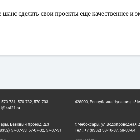
 шанс сделать свои проекты еще качественнее и 
 570-731, 570-732, 570-733
428000, Республика Чувашия, г.Ч
st@kst21.ru
сары, Базовый проезд, д.3
г. Чебоксары, ул.Водопроводная, 
(8352) 57-07-33, 57-07-32, 57-07-31
Тел.: +7 (8352) 58-10-87, 58-03-64