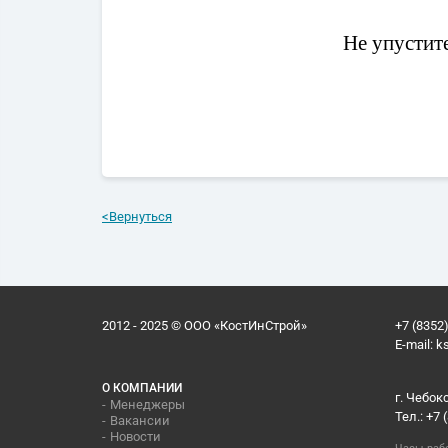
Не упустите
<
Вернуться
2012 - 2025 © ООО «КостИнСтрой»
+7 (8352)
E-mail:
k
О КОМПАНИИ
г. Чебок
Менеджеры
Тел.: +7 
Вакансии
Новости