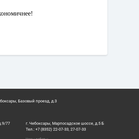
экономи
чнее!
ебоксары, Базовый проезд, д.3
д.9/77
г. Чебоксары, Марпосадское шоссе, д.5 Б
Тел.: +7 (8352) 22-07-33, 27-07-33