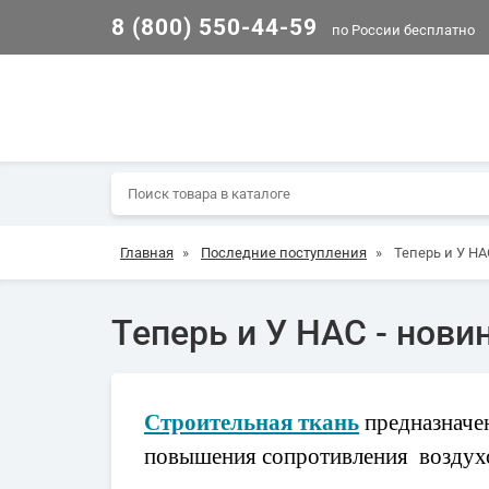
8 (800) 550-44-59
по России бесплатно
Главная
»
Последние поступления
»
Теперь и У НА
Теперь и У НАС - нов
Строительная ткань
предназначен
повышения сопротивления воздух