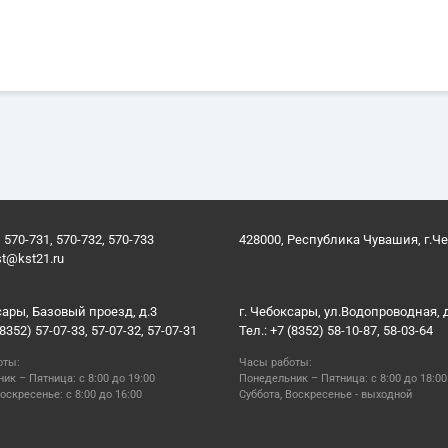
 570-731, 570-732, 570-733
428000, Республика Чувашия, г.Ч
st@kst21.ru
сары, Базовый проезд, д.3
г. Чебоксары, ул.Водопроводная, 
(8352) 57-07-33, 57-07-32, 57-07-31
Тел.: +7 (8352) 58-10-87, 58-03-64
оты:
Часы работы:
ик – Пятница: с 8:00 до 19:00
Понедельник – Пятница: с 8:00 до 18:00
оскресенье: с 8:00 до 16:00
Суббота, Воскресенье - выходной