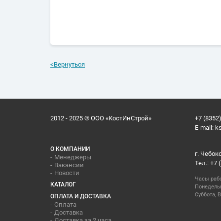
<
Вернуться
2012 - 2025 © ООО «КостИнСтрой»
+7 (8352)
E-mail:
k
О КОМПАНИИ
г. Чебок
Менеджеры
Тел.: +7 
Вакансии
Новости
Часы раб
КАТАЛОГ
Понедельн
Суббота, В
ОПЛАТА И ДОСТАВКА
Оплата
Доставка
Доставка за 2 часа