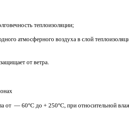
олговечность теплоизоляции;
дного атмосферного воздуха в слой теплоизоляци
защищает от ветра.
лонах
ла от — 60°C до + 250°C, при относительной вл