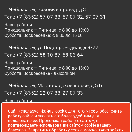
г. Чебоксары, Базовый проезд, д.3
Тел.: +7 (8352) 57-07-33, 57-07-32, 57-07-31
Часы работы:
Понедельник – Пятница: с 8:00 до 19:00
Суббота, Воскресенье: с 8:00 до 16:00
г. Чебоксары, ул.Водопроводная, д.9/77
Тел.: +7 (8352) 58-10-87, 58-03-64
Часы работы:
Понедельник – Пятница: с 8:00 до 18:00
Суббота, Воскресенье - выходной
г. Чебоксары, Марпосадское шоссе, д.5 Б
Тел.: +7 (8352) 22-07-33, 27-07-33
Часы работы:
Понедельник – Пятница: с 8:00 до 19:00
Сайт использует файлы cookie для того, чтобы обеспечить
Суббота, Воскресенье: с 8:00 до 16:00
работу сайта и сделать его более удобным для
пользователей. Продолжая работу с сайтом, вы
г. Йошкар-Ола, ул. Луначарского, д. 52 А
подтверждаете использование сайтом cookie вашего
браузера. Запретить обработку cookie можно в настройках
Тел.: (8362) 41-07-31