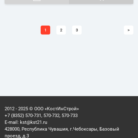
1
2
3
>
2012 - 2025 © ООО «КостИнСтрой»
+7 (8352) 570-731, 570-732, 570-733
E-mail:
kst@kst21.ru
428000, Республика Чувашия, г.Чебоксары, Базовый
проезд, д.3