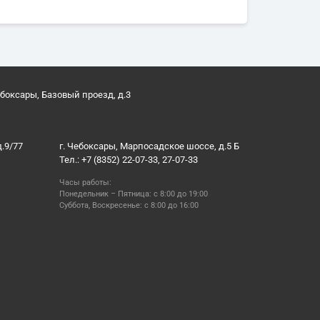
ебоксары, Базовый проезд, д.3
д.9/77
г. Чебоксары, Марпосадское шоссе, д.5 Б
Тел.: +7 (8352) 22-07-33, 27-07-33
Часы работы:
Понедельник – Пятница: с 8:00 до 19:00
Суббота, Воскресенье: с 8:00 до 16:00