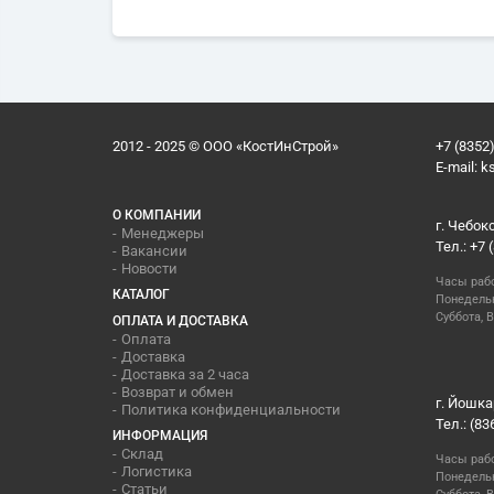
2012 - 2025 © ООО «КостИнСтрой»
+7 (8352)
E-mail:
k
О КОМПАНИИ
г. Чебок
Менеджеры
Тел.: +7 
Вакансии
Новости
Часы раб
КАТАЛОГ
Понедельн
Суббота, В
ОПЛАТА И ДОСТАВКА
Оплата
Доставка
Доставка за 2 часа
Возврат и обмен
г. Йошка
Политика конфиденциальности
Тел.: (83
ИНФОРМАЦИЯ
Склад
Часы раб
Логистика
Понедельн
Статьи