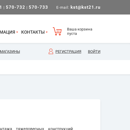
1
570-732
570-733
kst@kst21.ru
|
|
E-mail:
Ваша корзина
МАЦИЯ
КОНТАКТЫ
пуста
МАГАЗИНЫ
РЕГИСТРАЦИЯ
ВОЙТИ
онтажа тяжеловесных конструкций