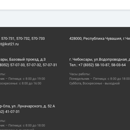
 570-731, 570-732, 570-733
428000, Республика Чувашия, г.Ч
st@kst21.ru
сары, Базовый проезд, д.3
г. Чебоксары, ул.Водопроводная, 
(8352) 57-07-33, 57-07-32, 57-07-31
Тел.: +7 (8352) 58-10-87, 58-03-64
оты:
Часы работы:
ик – Пятница: с 8:00 до 19:00
Понедельник – Пятница: с 8:00 до 18:00
оскресенье: с 8:00 до 16:00
Суббота, Воскресенье - выходной
р-Ола, ул. Луначарского, д. 52 А
62) 41-07-31
оты:
ик – Пятница: с 8:00 до 18:00