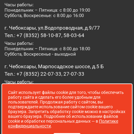
Часы работы:
Понедельник – Пятница: с 8:00 до 19:00
Суббота, Воскресенье: с 8:00 до 16:00
г. Чебоксары, ул.Водопроводная, д.9/77
Тел.: +7 (8352) 58-10-87, 58-03-64
Часы работы:
Понедельник – Пятница: с 8:00 до 18:00
Суббота, Воскресенье - выходной
г. Чебоксары, Марпосадское шоссе, д.5 Б
Тел.: +7 (8352) 22-07-33, 27-07-33
Часы работы:
Понедельник – Пятница: с 8:00 до 19:00
Сайт использует файлы cookie для того, чтобы обеспечить
Суббота, Воскресенье: с 8:00 до 16:00
работу сайта и сделать его более удобным для
пользователей. Продолжая работу с сайтом, вы
г. Йошкар-Ола, ул. Луначарского, д. 52 А
подтверждаете использование сайтом cookie вашего
браузера. Запретить обработку cookie можно в настройках
Тел.: (8362) 41-07-31
вашего браузера. Подробнее об использовании файлов
Часы работы:
cookie и обработке персональных данных — в
Политике
Понедельник – Пятница: с 8:00 до 18:00
конфиденциальности
.
Суббота, Воскресенье: выходной