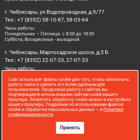
г. Чебоксары, ул.Водопроводная, д.9/77
Тел.: +7 (8352) 58-10-87, 58-03-64
Часы работы:
Понедельник – Пятница: с 8:00 до 18:00
Суббота, Воскресенье - выходной
г. Чебоксары, Марпосадское шоссе, д.5 Б
Тел.: +7 (8352) 22-07-33, 27-07-33
Часы работы:
Понедельник – Пятница: с 8:00 до 19:00
Сайт использует файлы cookie для того, чтобы обеспечить
Суббота, Воскресенье: с 8:00 до 16:00
работу сайта и сделать его более удобным для
пользователей. Продолжая работу с сайтом, вы
г. Йошкар-Ола, ул. Луначарского, д. 52 А
подтверждаете использование сайтом cookie вашего
браузера. Запретить обработку cookie можно в настройках
Тел.: (8362) 41-07-31
вашего браузера. Подробнее об использовании файлов
Часы работы:
cookie и обработке персональных данных — в
Политике
Понедельник – Пятница: с 8:00 до 18:00
конфиденциальности
.
Суббота, Воскресенье: выходной
Принять
Сопровождение сайта WebStroy