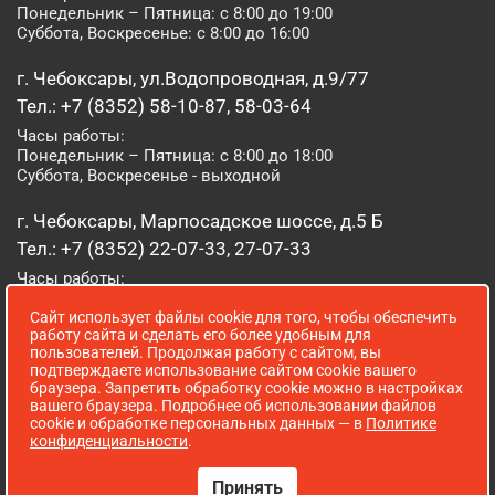
Понедельник – Пятница: с 8:00 до 19:00
Суббота, Воскресенье: с 8:00 до 16:00
г. Чебоксары, ул.Водопроводная, д.9/77
Тел.: +7 (8352) 58-10-87, 58-03-64
Часы работы:
Понедельник – Пятница: с 8:00 до 18:00
Суббота, Воскресенье - выходной
г. Чебоксары, Марпосадское шоссе, д.5 Б
Тел.: +7 (8352) 22-07-33, 27-07-33
Часы работы:
Понедельник – Пятница: с 8:00 до 19:00
Сайт использует файлы cookie для того, чтобы обеспечить
Суббота, Воскресенье: с 8:00 до 16:00
работу сайта и сделать его более удобным для
пользователей. Продолжая работу с сайтом, вы
г. Йошкар-Ола, ул. Луначарского, д. 52 А
подтверждаете использование сайтом cookie вашего
браузера. Запретить обработку cookie можно в настройках
Тел.: (8362) 41-07-31
вашего браузера. Подробнее об использовании файлов
Часы работы:
cookie и обработке персональных данных — в
Политике
Понедельник – Пятница: с 8:00 до 18:00
конфиденциальности
.
Суббота, Воскресенье: выходной
Принять