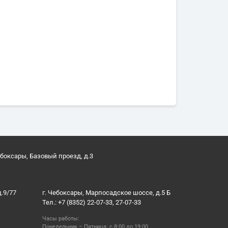
ебоксары, Базовый проезд, д.3
д.9/77
г. Чебоксары, Марпосадское шоссе, д.5 Б
Тел.: +7 (8352) 22-07-33, 27-07-33
Часы работы:
Понедельник – Пятница: с 8:00 до 19:00