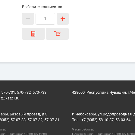
Выберите количество
 570-731, 570-732, 570-733
428000, Республика Чувашия, г.Ч
st@kst21.ru
сары, Базовый проезд, д.3
г. Чебоксары, ул.Водопроводная, 
(8352) 57-07-33, 57-07-32, 57-07-31
Тел.: +7 (8352) 58-10-87, 58-03-64
оты:
Часы работы:
ик – Пятница: с 8:00 до 19:00
Понедельник – Пятница: с 8:00 до 18:00