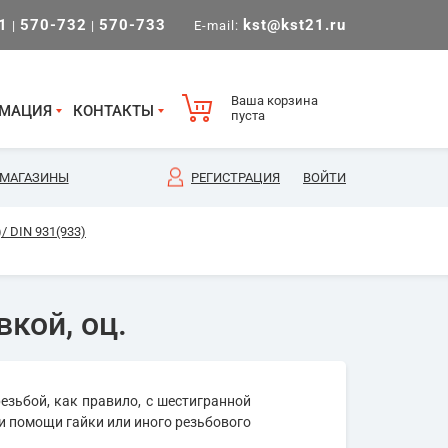
1
570-732
570-733
kst@kst21.ru
|
|
E-mail:
Ваша корзина
МАЦИЯ
КОНТАКТЫ
пуста
МАГАЗИНЫ
РЕГИСТРАЦИЯ
ВОЙТИ
/ DIN 931(933)
кой, оц.
езьбой, как правило, с шестигранной
и помощи гайки или иного резьбового