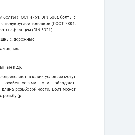
м-болты (ГОСТ 4751, DIN 580), болты с
 с полукруглой головкой (ГОСТ 7801,
олты с фланцем (DIN 6921).
мешные, дорожные.
иамидные.
анные и др.
 определяют, в каких условиях могут
и особенностями они обладают.
длина резьбовой части. Болт может
ю резьбу (р