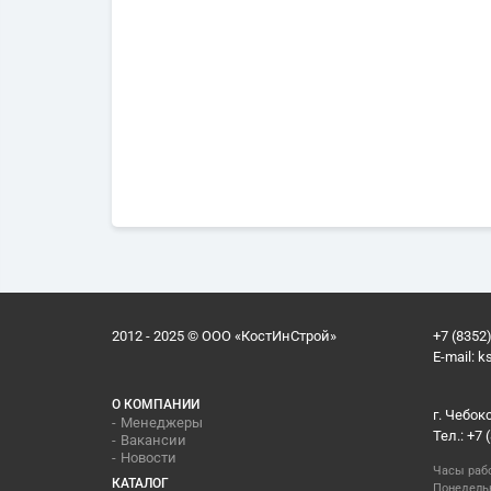
2012 - 2025 © ООО «КостИнСтрой»
+7 (8352)
E-mail:
k
О КОМПАНИИ
г. Чебок
Менеджеры
Тел.: +7 
Вакансии
Новости
Часы раб
КАТАЛОГ
Понедельн