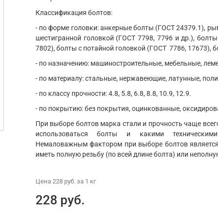
Классификация болтов:
- по форме головки: анкерные болты (ГОСТ 24379.1), ры
шестигранной головкой (ГОСТ 7798, 7796 и др.), болты
7802), болты с потайной головкой (ГОСТ 7786, 17673), б
- по назначению: машиностроительные, мебельные, ле
- по материалу: стальные, нержавеющие, латунные, пол
- по классу прочности: 4.8, 5.8, 6.8, 8.8, 10.9, 12.9.
- по покрытию: без покрытия, оцинкованные, оксидиров
При выборе болтов марка стали и прочность чаще всего
использоваться болты и какими техническим
Немаловажным фактором при выборе болтов является 
иметь полную резьбу (по всей длине болта) или неполну
Цена
228 руб.
за 1
кг
228 руб.