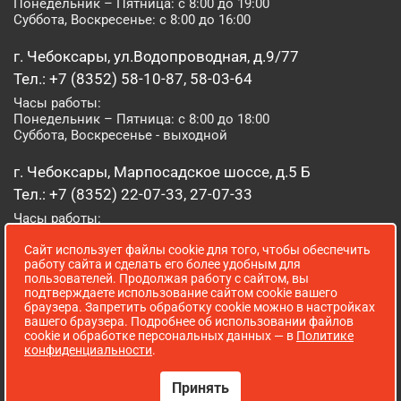
Понедельник – Пятница: с 8:00 до 19:00
Суббота, Воскресенье: с 8:00 до 16:00
г. Чебоксары, ул.Водопроводная, д.9/77
Тел.: +7 (8352) 58-10-87, 58-03-64
Часы работы:
Понедельник – Пятница: с 8:00 до 18:00
Суббота, Воскресенье - выходной
г. Чебоксары, Марпосадское шоссе, д.5 Б
Тел.: +7 (8352) 22-07-33, 27-07-33
Часы работы:
Понедельник – Пятница: с 8:00 до 19:00
Сайт использует файлы cookie для того, чтобы обеспечить
Суббота, Воскресенье: с 8:00 до 16:00
работу сайта и сделать его более удобным для
пользователей. Продолжая работу с сайтом, вы
г. Йошкар-Ола, ул. Луначарского, д. 52 А
подтверждаете использование сайтом cookie вашего
браузера. Запретить обработку cookie можно в настройках
Тел.: (8362) 41-07-31
вашего браузера. Подробнее об использовании файлов
Часы работы:
cookie и обработке персональных данных — в
Политике
Понедельник – Пятница: с 8:00 до 18:00
конфиденциальности
.
Суббота, Воскресенье: выходной
Принять