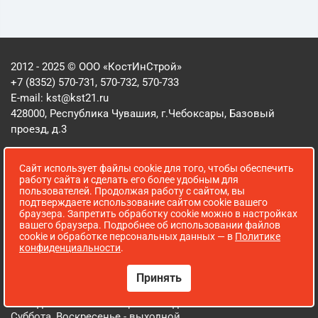
2012 - 2025 © ООО «КостИнСтрой»
+7 (8352) 570-731, 570-732, 570-733
E-mail:
kst@kst21.ru
428000, Республика Чувашия, г.Чебоксары, Базовый
проезд, д.3
г. Чебоксары, Базовый проезд, д.3
Сайт использует файлы cookie для того, чтобы обеспечить
Тел.: +7 (8352) 57-07-33, 57-07-32, 57-07-31
работу сайта и сделать его более удобным для
пользователей. Продолжая работу с сайтом, вы
Часы работы:
подтверждаете использование сайтом cookie вашего
Понедельник – Пятница: с 8:00 до 19:00
браузера. Запретить обработку cookie можно в настройках
Суббота, Воскресенье: с 8:00 до 16:00
вашего браузера. Подробнее об использовании файлов
cookie и обработке персональных данных — в
Политике
конфиденциальности
.
г. Чебоксары, ул.Водопроводная, д.9/77
Тел.: +7 (8352) 58-10-87, 58-03-64
Принять
Часы работы:
Понедельник – Пятница: с 8:00 до 18:00
Суббота, Воскресенье - выходной