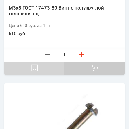
М3х8 ГОСТ 17473-80 Винт с полукруглой
головкой, оц.
Цена
610 руб.
за 1
кг
610 руб.