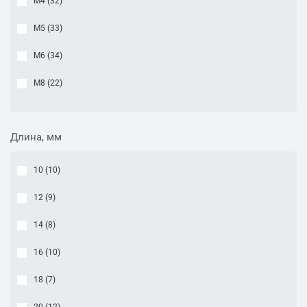
М4 (
32
)
М5 (
33
)
М6 (
34
)
М8 (
22
)
Длина, мм
10 (
10
)
12 (
9
)
14 (
8
)
16 (
10
)
18 (
7
)