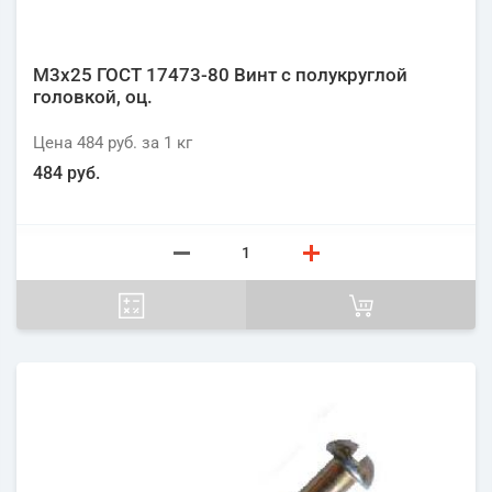
М3х25 ГОСТ 17473-80 Винт с полукруглой
головкой, оц.
Цена
484 руб.
за 1
кг
484 руб.