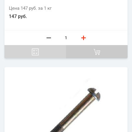
Цена
147 руб.
за 1
кг
147 руб.