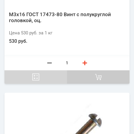
М3х16 ГОСТ 17473-80 Винт с полукруглой
головкой, оц.
Цена
530 руб.
за 1
кг
530 руб.