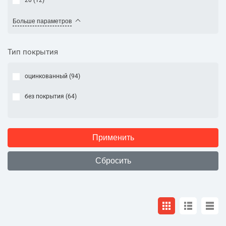
20 (
12
)
Больше параметров
Тип покрытия
оцинкованный (
94
)
без покрытия (
64
)