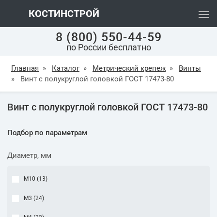
КОСТИНСТРОЙ
8 (800) 550-44-59
по России бесплатно
Главная
»
Каталог
»
Метрический крепеж
»
Винты
»
Винт с полукруглой головкой ГОСТ 17473-80
Винт с полукруглой головкой ГОСТ 17473-80
Подбор по параметрам
Диаметр, мм
М10 (
13
)
М3 (
24
)