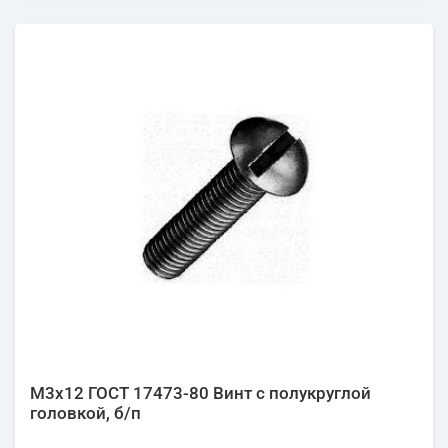
М3х12 ГОСТ 17473-80 Винт с полукруглой
головкой, б/п