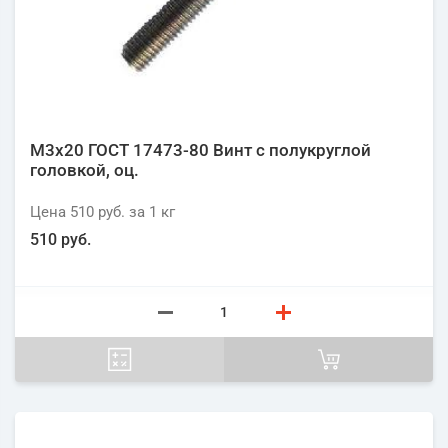
М3х20 ГОСТ 17473-80 Винт с полукруглой
головкой, оц.
Цена
510 руб.
за 1
кг
510 руб.