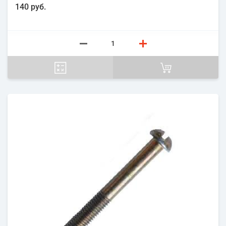
140 руб.