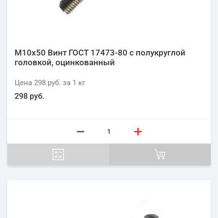
М10х50 Винт ГОСТ 17473-80 с полукруглой
головкой, оцинкованный
Цена
298 руб.
за 1
кг
298 руб.