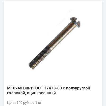
М10х40 Винт ГОСТ 17473-80 с полукруглой
головкой, оцинкованный
Цена
140 руб.
за 1
кг