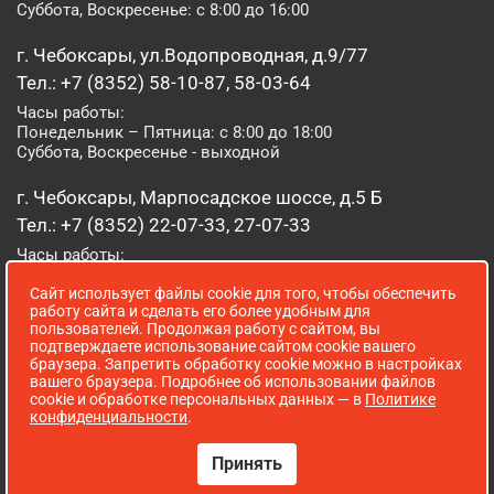
Суббота, Воскресенье: с 8:00 до 16:00
г. Чебоксары, ул.Водопроводная, д.9/77
Тел.: +7 (8352) 58-10-87, 58-03-64
Часы работы:
Понедельник – Пятница: с 8:00 до 18:00
Суббота, Воскресенье - выходной
г. Чебоксары, Марпосадское шоссе, д.5 Б
Тел.: +7 (8352) 22-07-33, 27-07-33
Часы работы:
Понедельник – Пятница: с 8:00 до 19:00
Сайт использует файлы cookie для того, чтобы обеспечить
Суббота, Воскресенье: с 8:00 до 16:00
работу сайта и сделать его более удобным для
пользователей. Продолжая работу с сайтом, вы
г. Йошкар-Ола, ул. Луначарского, д. 52 А
подтверждаете использование сайтом cookie вашего
браузера. Запретить обработку cookie можно в настройках
Тел.: (8362) 41-07-31
вашего браузера. Подробнее об использовании файлов
Часы работы:
cookie и обработке персональных данных — в
Политике
Понедельник – Пятница: с 8:00 до 18:00
конфиденциальности
.
Суббота, Воскресенье: выходной
Принять
Сопровождение сайта WebStroy