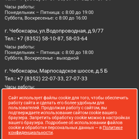
Часы работы:
Понедельник – Пятница: с 8:00 до 19:00
Суббота, Воскресенье: с 8:00 до 16:00
г. Чебоксары, ул.Водопроводная, д.9/77
Тел.: +7 (8352) 58-10-87, 58-03-64
Часы работы:
Понедельник – Пятница: с 8:00 до 18:00
Суббота, Воскресенье - выходной
г. Чебоксары, Марпосадское шоссе, д.5 Б
Тел.: +7 (8352) 22-07-33, 27-07-33
Часы работы:
Понедельник – Пятница: с 8:00 до 19:00
Сайт использует файлы cookie для того, чтобы обеспечить
Суббота, Воскресенье: с 8:00 до 16:00
работу сайта и сделать его более удобным для
пользователей. Продолжая работу с сайтом, вы
г. Йошкар-Ола, ул. Луначарского, д. 52 А
подтверждаете использование сайтом cookie вашего
браузера. Запретить обработку cookie можно в настройках
Тел.: (8362) 41-07-31
вашего браузера. Подробнее об использовании файлов
Часы работы:
cookie и обработке персональных данных — в
Политике
Понедельник – Пятница: с 8:00 до 18:00
конфиденциальности
.
Суббота, Воскресенье: выходной