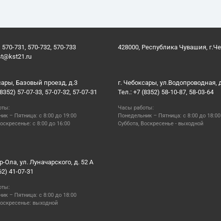
 570-731, 570-732, 570-733
428000, Республика Чувашия, г.Ч
st@kst21.ru
сары, Базовый проезд, д.3
г. Чебоксары, ул.Водопроводная, 
(8352) 57-07-33, 57-07-32, 57-07-31
Тел.: +7 (8352) 58-10-87, 58-03-64
оты:
Часы работы:
ик – Пятница: с 8:00 до 19:00
Понедельник – Пятница: с 8:00 до 18:00
оскресенье: с 8:00 до 16:00
Суббота, Воскресенье - выходной
р-Ола, ул. Луначарского, д. 52 А
62) 41-07-31
оты:
ик – Пятница: с 8:00 до 18:00
Воскресенье: выходной