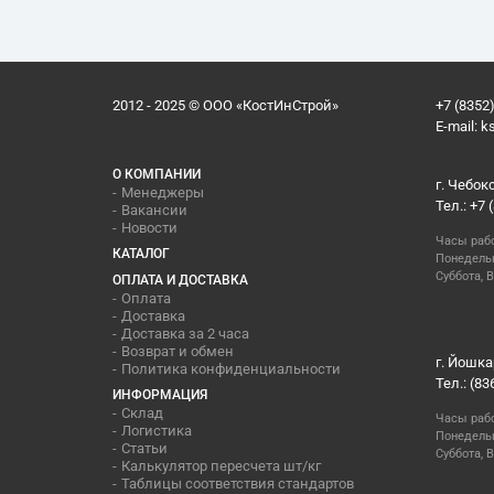
2012 - 2025 © ООО «КостИнСтрой»
+7 (8352)
E-mail:
k
О КОМПАНИИ
г. Чебок
Менеджеры
Тел.: +7 
Вакансии
Новости
Часы раб
КАТАЛОГ
Понедельн
Суббота, В
ОПЛАТА И ДОСТАВКА
Оплата
Доставка
Доставка за 2 часа
Возврат и обмен
г. Йошка
Политика конфиденциальности
Тел.: (83
ИНФОРМАЦИЯ
Склад
Часы раб
Логистика
Понедельн
Статьи
Суббота, 
Калькулятор пересчета шт/кг
Таблицы соответствия стандартов