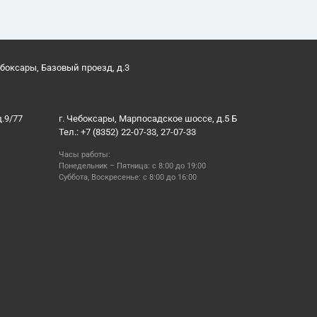
ебоксары, Базовый проезд, д.3
д.9/77
г. Чебоксары, Марпосадское шоссе, д.5 Б
Тел.: +7 (8352) 22-07-33, 27-07-33
Часы работы:
Понедельник – Пятница: с 8:00 до 19:00
Суббота, Воскресенье: с 8:00 до 16:00