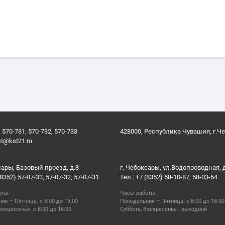
 570-731, 570-732, 570-733
428000, Республика Чувашия, г.Ч
st@kst21.ru
сары, Базовый проезд, д.3
г. Чебоксары, ул.Водопроводная, 
(8352) 57-07-33, 57-07-32, 57-07-31
Тел.: +7 (8352) 58-10-87, 58-03-64
оты:
Часы работы:
ик – Пятница: с 8:00 до 19:00
Понедельник – Пятница: с 8:00 до 18:00
оскресенье: с 8:00 до 16:00
Суббота, Воскресенье - выходной