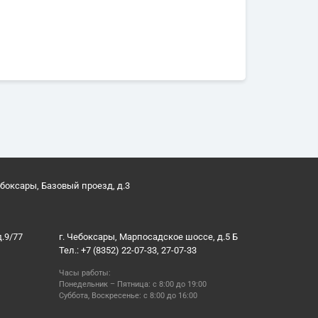
ебоксары, Базовый проезд, д.3
д.9/77
г. Чебоксары, Марпосадское шоссе, д.5 Б
Тел.: +7 (8352) 22-07-33, 27-07-33
Часы работы:
Понедельник – Пятница: с 8:00 до 19:00
Суббота, Воскресенье: с 8:00 до 16:00