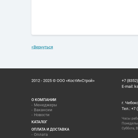
<
Вернуться
2012 - 2025 © ООО «КостИнСтрой»
+7 (8352)
E-mail:
k
О КОМПАНИИ
г. Чебок
Менеджеры
Тел.: +7 
Вакансии
Новости
Часы раб
КАТАЛОГ
Понедельн
Суббота, В
ОПЛАТА И ДОСТАВКА
Оплата