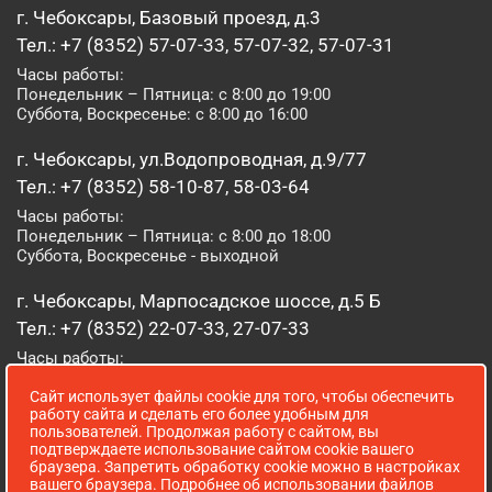
г. Чебоксары, Базовый проезд, д.3
Тел.: +7 (8352) 57-07-33, 57-07-32, 57-07-31
Часы работы:
Понедельник – Пятница: с 8:00 до 19:00
Суббота, Воскресенье: с 8:00 до 16:00
г. Чебоксары, ул.Водопроводная, д.9/77
Тел.: +7 (8352) 58-10-87, 58-03-64
Часы работы:
Понедельник – Пятница: с 8:00 до 18:00
Суббота, Воскресенье - выходной
г. Чебоксары, Марпосадское шоссе, д.5 Б
Тел.: +7 (8352) 22-07-33, 27-07-33
Часы работы:
Понедельник – Пятница: с 8:00 до 19:00
Суббота, Воскресенье: с 8:00 до 16:00
Сайт использует файлы cookie для того, чтобы обеспечить
работу сайта и сделать его более удобным для
пользователей. Продолжая работу с сайтом, вы
г. Йошкар-Ола, ул. Луначарского, д. 52 А
подтверждаете использование сайтом cookie вашего
браузера. Запретить обработку cookie можно в настройках
Тел.: (8362) 41-07-31
вашего браузера. Подробнее об использовании файлов