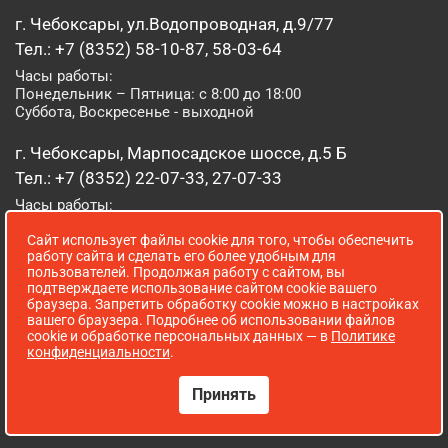
г. Чебоксары, ул.Водопроводная, д.9/77
Тел.: +7 (8352) 58-10-87, 58-03-64
Часы работы:
Понедельник – Пятница: с 8:00 до 18:00
Суббота, Воскресенье - выходной
г. Чебоксары, Марпосадское шоссе, д.5 Б
Тел.: +7 (8352) 22-07-33, 27-07-33
Часы работы:
Понедельник – Пятница: с 8:00 до 19:00
Сайт использует файлы cookie для того, чтобы обеспечить
Суббота, Воскресенье: с 8:00 до 16:00
работу сайта и сделать его более удобным для
пользователей. Продолжая работу с сайтом, вы
г. Йошкар-Ола, ул. Луначарского, д. 52 А
подтверждаете использование сайтом cookie вашего
браузера. Запретить обработку cookie можно в настройках
Тел.: (8362) 41-07-31
вашего браузера. Подробнее об использовании файлов
Часы работы:
cookie и обработке персональных данных — в
Политике
Понедельник – Пятница: с 8:00 до 18:00
конфиденциальности
.
Суббота, Воскресенье: выходной
Принять
Сопровождение сайта WebStroy