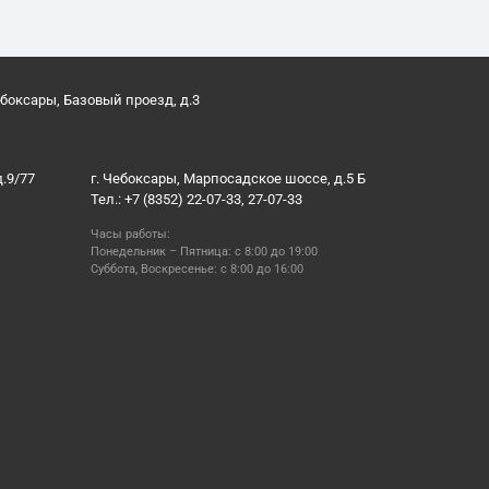
ебоксары, Базовый проезд, д.3
д.9/77
г. Чебоксары, Марпосадское шоссе, д.5 Б
Тел.: +7 (8352) 22-07-33, 27-07-33
Часы работы:
Понедельник – Пятница: с 8:00 до 19:00
Суббота, Воскресенье: с 8:00 до 16:00