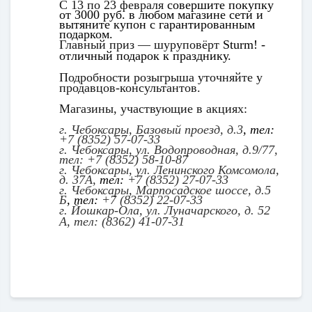
С 13 по 23 февраля
совершите покупку
от 3000 руб. в любом магазине сети и
вытяните купон с гарантированным
подарком.
Главный приз — шуруповёрт
Sturm
! -
отличный подарок к празднику.
Подробности розыгрыша уточняйте у
продавцов-консультантов.
Магазины, участвующие в акциях:
г. Чебоксары, Базовый проезд, д.3
,
тел:
+7 (8352) 57-07-33
г. Чебоксары, ул. Водопроводная, д.9/77,
тел:
+7 (8352) 58-10-87
г. Чебоксары, ул. Ленинского Комсомола,
д. 37А,
тел:
+7 (8352) 27-07-33
г. Чебоксары, Марпосадское шоссе, д.5
Б
,
тел:
+7 (8352) 22-07-33
г. Йошкар-Ола, ул. Луначарского, д. 52
А,
тел:
(8362) 41-07-31