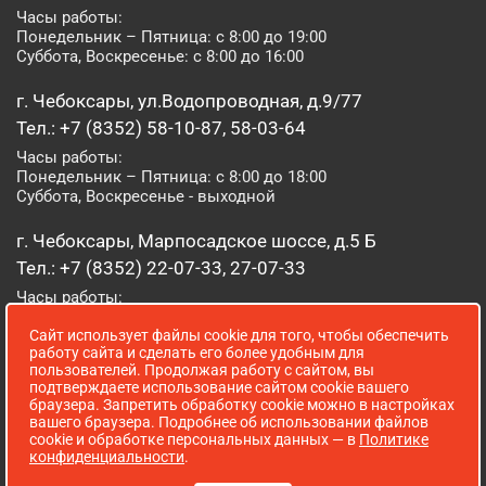
Часы работы:
Понедельник – Пятница: с 8:00 до 19:00
Суббота, Воскресенье: с 8:00 до 16:00
г. Чебоксары, ул.Водопроводная, д.9/77
Тел.: +7 (8352) 58-10-87, 58-03-64
Часы работы:
Понедельник – Пятница: с 8:00 до 18:00
Суббота, Воскресенье - выходной
г. Чебоксары, Марпосадское шоссе, д.5 Б
Тел.: +7 (8352) 22-07-33, 27-07-33
Часы работы:
Понедельник – Пятница: с 8:00 до 19:00
Сайт использует файлы cookie для того, чтобы обеспечить
Суббота, Воскресенье: с 8:00 до 16:00
работу сайта и сделать его более удобным для
пользователей. Продолжая работу с сайтом, вы
г. Йошкар-Ола, ул. Луначарского, д. 52 А
подтверждаете использование сайтом cookie вашего
браузера. Запретить обработку cookie можно в настройках
Тел.: (8362) 41-07-31
вашего браузера. Подробнее об использовании файлов
Часы работы:
cookie и обработке персональных данных — в
Политике
Понедельник – Пятница: с 8:00 до 18:00
конфиденциальности
.
Суббота, Воскресенье: выходной