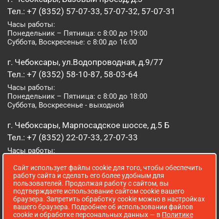
Тел.: +7 (8352) 57-07-33, 57-07-32, 57-07-31
Часы работы:
Понедельник – Пятница: с 8:00 до 19:00
Суббота, Воскресенье: с 8:00 до 16:00
г. Чебоксары, ул.Водопроводная, д.9/77
Тел.: +7 (8352) 58-10-87, 58-03-64
Часы работы:
Понедельник – Пятница: с 8:00 до 18:00
Суббота, Воскресенье - выходной
г. Чебоксары, Марпосадское шоссе, д.5 Б
Тел.: +7 (8352) 22-07-33, 27-07-33
Часы работы:
Понедельник – Пятница: с 8:00 до 19:00
Сайт использует файлы cookie для того, чтобы обеспечить
Суббота, Воскресенье: с 8:00 до 16:00
работу сайта и сделать его более удобным для
пользователей. Продолжая работу с сайтом, вы
г. Йошкар-Ола, ул. Луначарского, д. 52 А
подтверждаете использование сайтом cookie вашего
браузера. Запретить обработку cookie можно в настройках
Тел.: (8362) 41-07-31
вашего браузера. Подробнее об использовании файлов
Часы работы:
cookie и обработке персональных данных — в
Политике