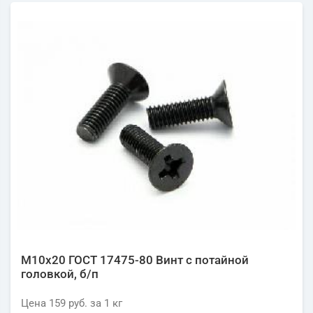
М10х20 ГОСТ 17475-80 Винт с потайной
головкой, б/п
Цена
159 руб.
за 1
кг