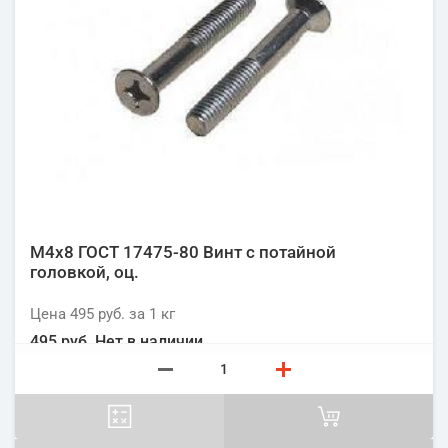
М4х8 ГОСТ 17475-80 Винт с потайной
головкой, оц.
Цена
495 руб.
за 1
кг
495 руб.
Нет в наличии