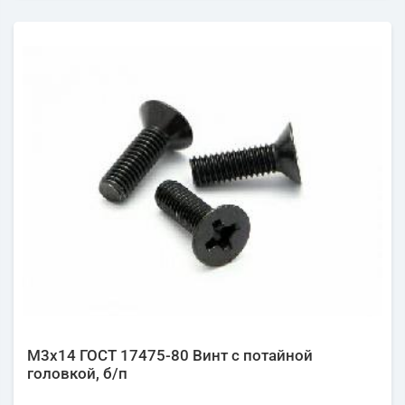
М3х14 ГОСТ 17475-80 Винт с потайной
головкой, б/п