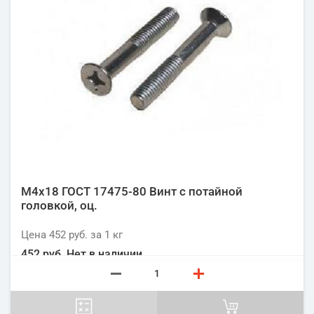
М4х18 ГОСТ 17475-80 Винт с потайной
головкой, оц.
Цена
452 руб.
за 1
кг
452 руб.
Нет в наличии