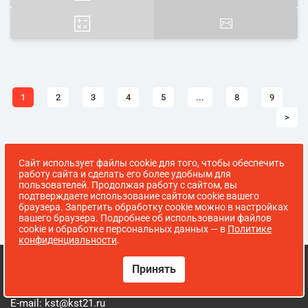
1
2
3
4
5
...
8
9
>
Сайт использует файлы cookie для того, чтобы обеспечить
работу сайта и сделать его более удобным для
пользователей. Продолжая работу с сайтом, вы
подтверждаете использование сайтом cookie вашего
браузера. Запретить обработку cookie можно в настройках
вашего браузера. Подробнее об использовании файлов
cookie и обработке персональных данных — в
Политике
конфиденциальности
.
Принять
2012 - 2025 © ООО «КостИнСтрой»
+7 (8352) 570-731, 570-732, 570-733
E-mail:
kst@kst21.ru