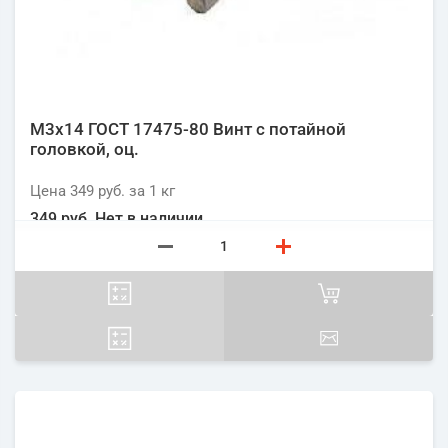
М3х14 ГОСТ 17475-80 Винт с потайной
головкой, оц.
Цена
349 руб.
за 1
кг
349 руб.
Нет в наличии