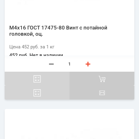
М4х16 ГОСТ 17475-80 Винт с потайной
головкой, оц.
Цена
452 руб.
за 1
кг
452 руб.
Нет в наличии