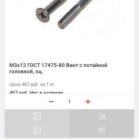
М3х12 ГОСТ 17475-80 Винт с потайной
головкой, оц.
Цена
467 руб.
за 1
кг
467 руб.
Нет в наличии