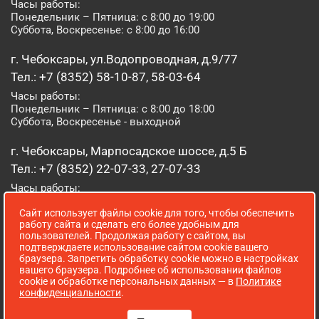
Часы работы:
Понедельник – Пятница: с 8:00 до 19:00
Суббота, Воскресенье: с 8:00 до 16:00
г. Чебоксары, ул.Водопроводная, д.9/77
Тел.: +7 (8352) 58-10-87, 58-03-64
Часы работы:
Понедельник – Пятница: с 8:00 до 18:00
Суббота, Воскресенье - выходной
г. Чебоксары, Марпосадское шоссе, д.5 Б
Тел.: +7 (8352) 22-07-33, 27-07-33
Часы работы:
Понедельник – Пятница: с 8:00 до 19:00
Сайт использует файлы cookie для того, чтобы обеспечить
Суббота, Воскресенье: с 8:00 до 16:00
работу сайта и сделать его более удобным для
пользователей. Продолжая работу с сайтом, вы
г. Йошкар-Ола, ул. Луначарского, д. 52 А
подтверждаете использование сайтом cookie вашего
браузера. Запретить обработку cookie можно в настройках
Тел.: (8362) 41-07-31
вашего браузера. Подробнее об использовании файлов
Часы работы:
cookie и обработке персональных данных — в
Политике
Понедельник – Пятница: с 8:00 до 18:00
конфиденциальности
.
Суббота, Воскресенье: выходной