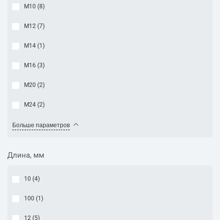
М10 (
8
)
М12 (
7
)
М14 (
1
)
М16 (
3
)
М20 (
2
)
М24 (
2
)
Больше параметров
Длина, мм
10 (
4
)
100 (
1
)
12 (
5
)