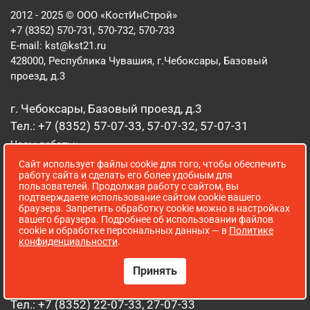
2012 - 2025 © ООО «КостИнСтрой»
+7 (8352) 570-731, 570-732, 570-733
E-mail:
kst@kst21.ru
428000, Республика Чувашия, г.Чебоксары, Базовый
проезд, д.3
г. Чебоксары, Базовый проезд, д.3
Тел.: +7 (8352) 57-07-33, 57-07-32, 57-07-31
Часы работы:
Понедельник – Пятница: с 8:00 до 19:00
Сайт использует файлы cookie для того, чтобы обеспечить
Суббота, Воскресенье: с 8:00 до 16:00
работу сайта и сделать его более удобным для
пользователей. Продолжая работу с сайтом, вы
г. Чебоксары, ул.Водопроводная, д.9/77
подтверждаете использование сайтом cookie вашего
браузера. Запретить обработку cookie можно в настройках
Тел.: +7 (8352) 58-10-87, 58-03-64
вашего браузера. Подробнее об использовании файлов
cookie и обработке персональных данных — в
Политике
Часы работы:
конфиденциальности
.
Понедельник – Пятница: с 8:00 до 18:00
Суббота, Воскресенье - выходной
Принять
г. Чебоксары, Марпосадское шоссе, д.5 Б
Тел.: +7 (8352) 22-07-33, 27-07-33